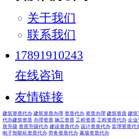
关于我们
联系我们
17891910243
在线咨询
友情链接
建筑资质代办
建筑资质办理
资质代办
资质办理
建筑资质
建筑
代办建筑资质
办理资质
施工资质
工程资质
工程资质代办
企业
质升级
资质升级代办
建设资质代办
设计资质代办
监理资质代
电子智能化资质代办
劳务资质代办
幕墙资质代办