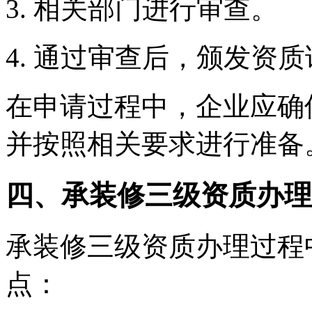
3. 相关部门进行审查。
4. 通过审查后，颁发资
在申请过程中，企业应确
并按照相关要求进行准备
四、承装修三级资质办理
承装修三级资质办理过程
点：