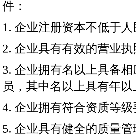
件：
1. 企业注册资本不低于
2. 企业具有有效的营业
3. 企业拥有名以上具备
员，其中名以上具有年以
4. 企业拥有符合资质等
5. 企业具有健全的质量