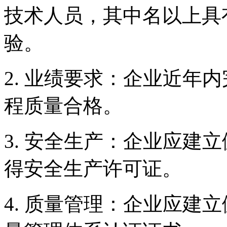
技术人员，其中名以上具
验。
2. 业绩要求：企业近年
程质量合格。
3. 安全生产：企业应建
得安全生产许可证。
4. 质量管理：企业应建