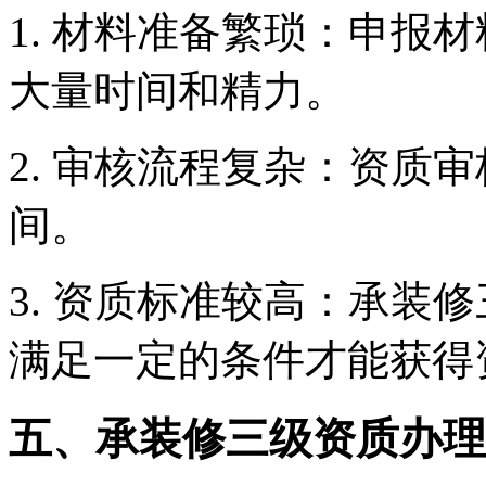
1. 材料准备繁琐：申报
大量时间和精力。
2. 审核流程复杂：资质
间。
3. 资质标准较高：承装
满足一定的条件才能获得
五、承装修三级资质办理