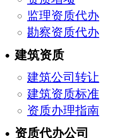
监理资质代办
勘察资质代办
建筑资质
建筑公司转让
建筑资质标准
资质办理指南
资质代办公司