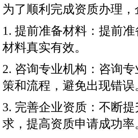
为了顺利完成资质办理，
1. 提前准备材料：提前
材料真实有效。
2. 咨询专业机构：咨询
策和流程，避免出现错误
3. 完善企业资质：不断
求，提高资质申请成功率